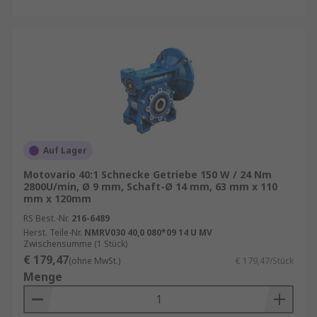
Auf Lager
Motovario 40:1 Schnecke Getriebe 150 W / 24 Nm
2800U/min, Ø 9 mm, Schaft-Ø 14 mm, 63 mm x 110
mm x 120mm
RS Best.-Nr.
216-6489
Herst. Teile-Nr.
NMRV030 40,0 080*09 14 U MV
Zwischensumme (1 Stück)
€ 179,47
(ohne MwSt.)
€ 179,47/Stück
Menge