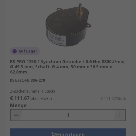
Planetengetriebe
sind ideal für Anwendungen
mit hohem Drehmoment und niedriger
Geschwindigkeit, insbesondere bei
Stoßbelastungen. Die Planetenradkonstruktion
sorgt für einen minimalen Wirkungsgradverlust
von nur 2 % pro Zahnradsatz und ermöglicht eine
präzise Kraftübertragung durch perfekt
Auf Lager
ausgerichtete Eingangs- und Ausgangswellen.
RS PRO 1250:1 Synchron Getriebe / 0.6 Nm 8800U/min,
Ø 49.5 mm, Schaft-Ø 4 mm, 50 mm x 36.5 mm x
Entdecken Sie die Vorteile von Stirnradgetrieben
62.8mm
und Planetengetrieben – Ihre Lösung für
RS Best.-Nr.
336-270
zuverlässige und leistungsstarke
Zwischensumme (1 Stück)
Antriebssysteme! Erhältlich in Nennleistungen
€ 111,67
(ohne MwSt.)
€ 111,67/Stück
von 3 W bis 60 W / 90 W.
Menge
Getriebeanwendung
Sie werden je nach Typ und Getriebeübersetzung
Hinzufügen