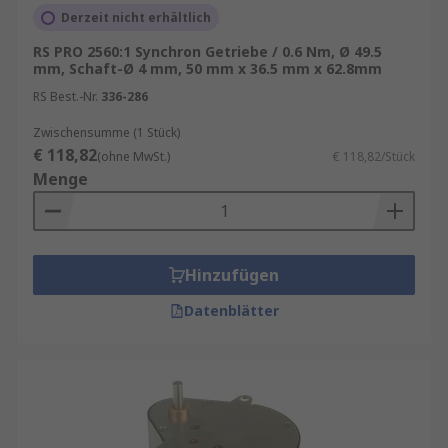
sowie zum Mindestbestellwert für eine
Derzeit nicht erhältlich
kostenfreie Lieferung finden Sie auf der
RS PRO 2560:1 Synchron Getriebe / 0.6 Nm, Ø 49.5
jeweiligen Produktseite.
mm, Schaft-Ø 4 mm, 50 mm x 36.5 mm x 62.8mm
RS Best.-Nr.
336-286
RS ist der Ansprechpartner für Ihren Einkauf
Ihrer Getriebe mit unserem
RS Purchasing
Zwischensumme (1 Stück)
€ 118,82
Manager
.
(ohne MwSt.)
€ 118,82/Stück
Menge
Entdecken Sie weitere relevante Produkte für
Ihren Bedarf wie z. B.
Motorstarter
,
Elektromotoren
,
Gleichstrommotoren
,
Wechselstrommotoren
,
Frequenzumrichter
und
Hinzufügen
Motorsteuerungen
.
Datenblätter
Zahnräder im Getriebe
Sie übertragen Drehmoment und Drehzahl von
einer Welle auf eine andere, durch Formschluss
der im Eingriff befindlichen Zähne. Drehmomente