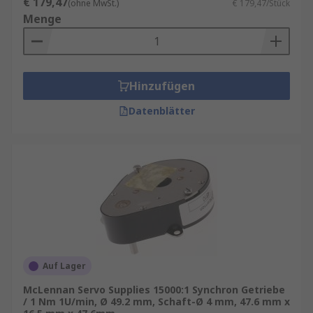
€ 179,47
(ohne MwSt.)
€ 179,47/Stück
Menge
Hinzufügen
Datenblätter
Auf Lager
McLennan Servo Supplies 15000:1 Synchron Getriebe
/ 1 Nm 1U/min, Ø 49.2 mm, Schaft-Ø 4 mm, 47.6 mm x