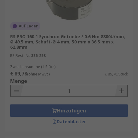
und Drehzahlen können dadurch verändert
werden, indem zwei unterschiedlich große
Zahnräder mit unterschiedlicher Zähnezahl in
Auf Lager
einem Zahnradpaar kombiniert werden.
RS PRO 160:1 Synchron Getriebe / 0.6 Nm 8800U/min,
Arten von Getrieben
Ø 49.5 mm, Schaft-Ø 4 mm, 50 mm x 36.5 mm x
62.8mm
RS Best.-Nr.
336-258
Stirnradgetriebe
überzeugen durch ihren
hohen Wirkungsgrad und schlupffreie
Zwischensumme (1 Stück)
Leistungsübertragung. Mit parallelen Eingangs-
€ 89,78
(ohne MwSt.)
€ 89,78/Stück
und Ausgangswellen bieten sie ein konstantes
Menge
Geschwindigkeitsverhältnis und sind in ein- oder
mehrstufiger Ausführung erhältlich. Sie
ermöglichen mehrere Abtriebswellen,
einschließlich koaxialer Abtriebe. Gerad- oder
Hinzufügen
schrägverzahnte Zahnräder und leichte
Datenblätter
Aluminiumgehäuse sorgen für optimale Leistung
und Gewichtsreduktion.