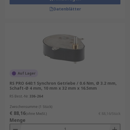
in verschiedenen Anwendungen eingesetzt. Dazu
gehören:
Datenblätter
Werkzeugmaschinen
, Fördersysteme und
Industrieanlagen
Winkelgetriebe
können in Drehtischen
eingesetzt werden.
Auf Lager
RS PRO 640:1 Synchron Getriebe / 0.6 Nm, Ø 3.2 mm,
Schaft-Ø 4 mm, 10 mm x 32 mm x 16.5mm
RS Best.-Nr.
336-264
Zwischensumme (1 Stück)
€ 88,16
(ohne MwSt.)
€ 88,16/Stück
Menge