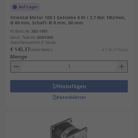
Auf Lager
Oriental Motor 100:1 Getriebe 6 W / 2.7 Nm 18U/min,
Ø 60 mm, Schaft-Ø 8 mm, 60 mm
RS Best.-Nr.
282-1951
Herst. Teile-Nr.
2GN100S
Zwischensumme (1 Stück)
€ 145,37
(ohne MwSt.)
€ 145,37/Stück
Menge
Hinzufügen
Datenblätter