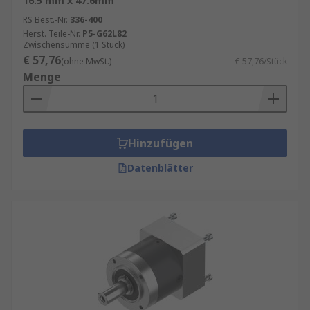
16.5 mm x 47.6mm
RS Best.-Nr.
336-400
Herst. Teile-Nr.
P5-G62L82
Zwischensumme (1 Stück)
€ 57,76
(ohne MwSt.)
€ 57,76/Stück
Menge
Hinzufügen
Datenblätter