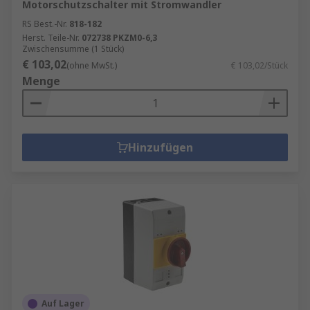
Motorschutzschalter mit Stromwandler
RS Best.-Nr.
818-182
Herst. Teile-Nr.
072738 PKZM0-6,3
Zwischensumme (1 Stück)
€ 103,02
(ohne MwSt.)
€ 103,02/Stück
Menge
Hinzufügen
Auf Lager