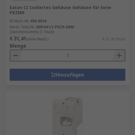
Eaton CI Isoliertes Gehäuse Gehäuse für Serie
PKZM0
RS Best.-Nr.
456-0534
Herst. Teile-Nr.
260104 CI-PKZ0-GRM
Zwischensumme (1 Stück)
€ 31,41
(ohne MwSt.)
€ 31,41/Stück
Menge
Hinzufügen