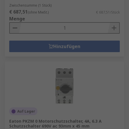
Zustand des Motors während des Betriebs
Zwischensumme (1 Stück)
überwachen.
€ 687,51
(ohne MwSt.)
€ 687,51/Stück
Menge
Schrittmotorantriebe steuern die Drehzahl
von Schrittmotoren.
Bremsmodule werden als Alternative zur
Reibungsbremse zum Anhalten sich
Hinzufügen
drehender Motoren verwendet.
Auf Lager
Eaton PKZM 0 Motorschutzschalter, 4A, 6.3 A
Schutzschalter 690V ac 93mm x 45 mm