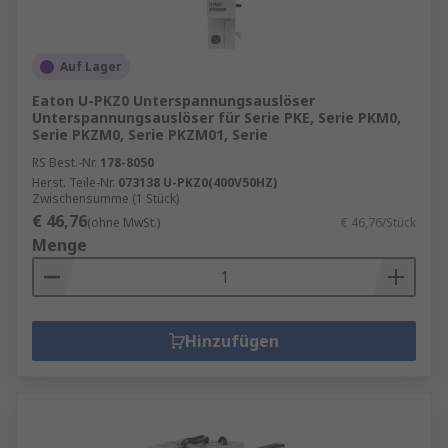
Auf Lager
Eaton U-PKZ0 Unterspannungsauslöser
Unterspannungsauslöser für Serie PKE, Serie PKM0,
Serie PKZM0, Serie PKZM01, Serie
RS Best.-Nr.
178-8050
Herst. Teile-Nr.
073138 U-PKZ0(400V50HZ)
Zwischensumme (1 Stück)
€ 46,76
(ohne MwSt.)
€ 46,76/Stück
Menge
Hinzufügen