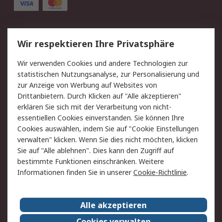
Service
Wir respektieren Ihre Privatsphäre
Value Added Services
Lieferlösungen
Wir verwenden Cookies und andere Technologien zur
Rücksendung/Entsorgung
Kontakt
statistischen Nutzungsanalyse, zur Personalisierung und
Hilfe
zur Anzeige von Werbung auf Websites von
Drittanbietern. Durch Klicken auf "Alle akzeptieren"
Rechtliches
erklären Sie sich mit der Verarbeitung von nicht-
essentiellen Cookies einverstanden. Sie können Ihre
RS Verkaufs- und
Datenschutz
Cookies auswählen, indem Sie auf "Cookie Einstellungen
Lieferbedingungen
verwalten" klicken. Wenn Sie dies nicht möchten, klicken
Cookie-Richtlinie
Zahlungsbedingungen
Sie auf "Alle ablehnen". Dies kann den Zugriff auf
Impressum
Webseite Konditionen
bestimmte Funktionen einschränken. Weitere
Informationen finden Sie in unserer
Cookie-Richtlinie
.
Über RS
Alle akzeptieren
Unternehmen
RS weltweit
Karriere bei RS
Nachhaltigkeit
Cookies verwalten