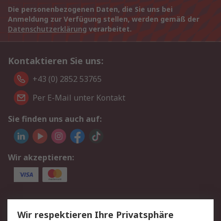
Die personenbezogenen Daten, die Sie uns bei
Anmeldung zur Verfügung stellen, werden gemäß der
Datenschutzerklärung
verarbeitet.
Kontaktieren Sie uns:
+43 (0) 2852 53765
Per E-Mail unter Kontakt
Sie finden uns auch auf:
Wir akzeptieren:
Service
Wir respektieren Ihre Privatsphäre