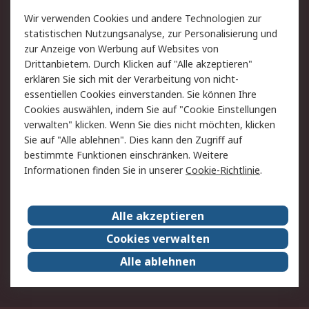
Value Added Services
Lieferlösungen
Wir verwenden Cookies und andere Technologien zur
Rücksendung/Entsorgung
Kontakt
statistischen Nutzungsanalyse, zur Personalisierung und
Hilfe
zur Anzeige von Werbung auf Websites von
Drittanbietern. Durch Klicken auf "Alle akzeptieren"
Rechtliches
erklären Sie sich mit der Verarbeitung von nicht-
essentiellen Cookies einverstanden. Sie können Ihre
RS Verkaufs- und
Datenschutz
Cookies auswählen, indem Sie auf "Cookie Einstellungen
Lieferbedingungen
verwalten" klicken. Wenn Sie dies nicht möchten, klicken
Cookie-Richtlinie
Zahlungsbedingungen
Sie auf "Alle ablehnen". Dies kann den Zugriff auf
Impressum
Webseite Konditionen
bestimmte Funktionen einschränken. Weitere
Informationen finden Sie in unserer
Cookie-Richtlinie
.
Über RS
Alle akzeptieren
Unternehmen
RS weltweit
Karriere bei RS
Nachhaltigkeit
Cookies verwalten
Qualität/Zertifikate
Presse-Center
Alle ablehnen
Event-Center