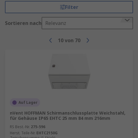
Filter
Sortieren nach
Relevanz
10
von
70
Auf Lager
nVent HOFFMAN Schirmanschlussplatte Weichstahl,
für Gehäuse IP65 EHTC 25 mm 84 mm 216mm
RS Best.-Nr.
275-596
Herst. Teile-Nr.
EHTC2150G
Zwischensumme (1 Stück)