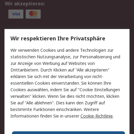
Wir akzeptieren:
Service
Wir respektieren Ihre Privatsphäre
Value Added Services
Lieferlösungen
Wir verwenden Cookies und andere Technologien zur
Rücksendung/Entsorgung
Kontakt
statistischen Nutzungsanalyse, zur Personalisierung und
Hilfe
zur Anzeige von Werbung auf Websites von
Drittanbietern. Durch Klicken auf "Alle akzeptieren"
Rechtliches
erklären Sie sich mit der Verarbeitung von nicht-
essentiellen Cookies einverstanden. Sie können Ihre
RS Verkaufs- und
Datenschutz
Cookies auswählen, indem Sie auf "Cookie Einstellungen
Lieferbedingungen
verwalten" klicken. Wenn Sie dies nicht möchten, klicken
Cookie-Richtlinie
Zahlungsbedingungen
Sie auf "Alle ablehnen". Dies kann den Zugriff auf
Impressum
Webseite Konditionen
bestimmte Funktionen einschränken. Weitere
Informationen finden Sie in unserer
Cookie-Richtlinie
.
Über RS