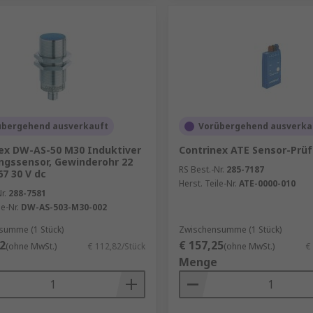
übergehend ausverkauft
Vorübergehend ausverka
ex DW-AS-50 M30 Induktiver
Contrinex ATE Sensor-Prü
gssensor, Gewinderohr 22
RS Best.-Nr.
285-7187
7 30 V dc
Herst. Teile-Nr.
ATE-0000-010
r.
288-7581
le-Nr.
DW-AS-503-M30-002
summe (1 Stück)
Zwischensumme (1 Stück)
2
€ 157,25
(ohne MwSt.)
€ 112,82/Stück
(ohne MwSt.)
€
Menge