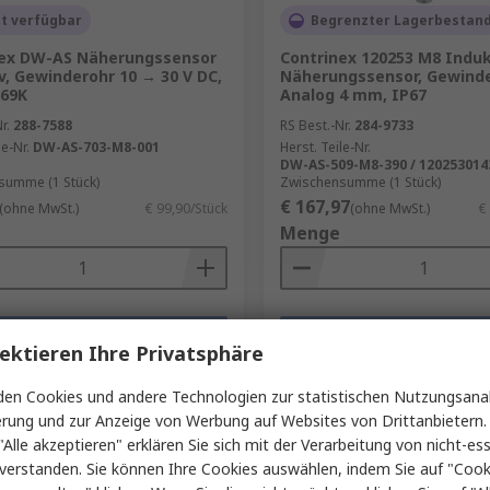
t verfügbar
Begrenzter Lagerbestan
nex DW-AS Näherungssensor
Contrinex 120253 M8 Induk
v, Gewinderohr 10 → 30 V DC,
Näherungssensor, Gewind
P69K
Analog 4 mm, IP67
r.
288-7588
RS Best.-Nr.
284-9733
le-Nr.
DW-AS-703-M8-001
Herst. Teile-Nr.
DW-AS-509-M8-390 / 120253014
summe (1 Stück)
Zwischensumme (1 Stück)
€ 167,97
(ohne MwSt.)
€ 99,90/Stück
(ohne MwSt.)
€
Menge
Hinzufügen
Hinzufügen
ektieren Ihre Privatsphäre
Vergleichen
Vergleichen
en Cookies und andere Technologien zur statistischen Nutzungsanal
erung und zur Anzeige von Werbung auf Websites von Drittanbietern.
"Alle akzeptieren" erklären Sie sich mit der Verarbeitung von nicht-ess
verstanden. Sie können Ihre Cookies auswählen, indem Sie auf "Cook