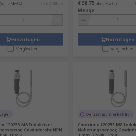
€ 58,75
(ohne MwSt.)
€ 58,75/Stück
(ohne MwSt.)
Menge
Hinzufügen
Hinzufügen
Vergleichen
Vergleichen
Lager
Derzeit nicht erhältlich
ex 120253 M8 Induktiver
Contrinex 120253 M8 Induk
ngssensor, Gewinderohr NPN
Näherungssensor, Gewind
P68, IP69K
3 mm, IP69K, IP68