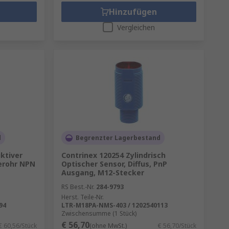
Hinzufügen
Vergleichen
d
Begrenzter Lagerbestand
ktiver
Contrinex 120254 Zylindrisch
erohr NPN
Optischer Sensor, Diffus, PnP
Ausgang, M12-Stecker
RS Best.-Nr.
284-9793
Herst. Teile-Nr.
94
LTR-M18PA-NMS-403 / 1202540113
Zwischensumme (1 Stück)
€ 56,70
€ 60,56/Stück
(ohne MwSt.)
€ 56,70/Stück