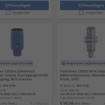
Hinzufügen
Hinzufügen
Vergleichen
Vergleichen
renzter Lagerbestand
Begrenzter Lagerbestan
ex 120254 Zylindrisch
Contrinex 120253 M18 Indu
er Sensor, Durchgangsstrahl,
Näherungssensor, Gewind
sgang, M12-Stecker
8 mm, IP67
r.
284-9795
RS Best.-Nr.
284-9745
le-Nr.
Herst. Teile-Nr.
A-NMS-603 / 1202540120
DW-AS-621-M18-002 / 12025303
summe (1 Stück)
Zwischensumme (1 Stück)
€ 60,56
(ohne MwSt.)
€ 57,56/Stück
(ohne MwSt.)