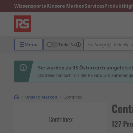
Wissensportal
Unsere Marken
Services
Produkthigh
Menü
Teile-Nr.
Sie wurden zu RS Österreich umgeleite
Distrelec hat sich mit der RS Group zusammenges
/
Unsere Marken
/
Contrinex
Cont
Contrinex
127 Pr