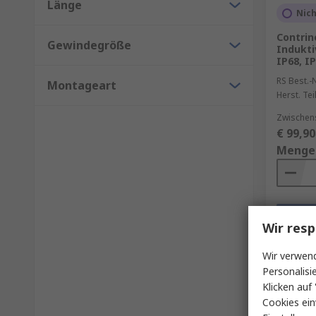
Länge
Nich
Contri
Gewindegröße
Indukti
IP68, I
RS Best.-N
Montageart
Herst. Tei
Zwischen
€ 99,90
Menge
Wir resp
Wir verwend
Personalisi
Klicken auf 
Cookies ein