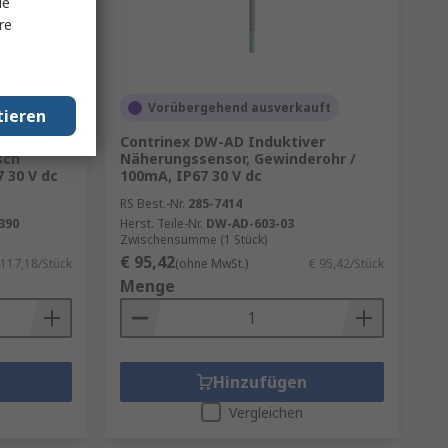
le
re
uft
Vorübergehend ausverkauft
tieren
ktiver
Contrinex DW-AD Induktiver
sch
Näherungssensor, Gewinderohr /
 30 V dc
100mA, IP67 30 V dc
RS Best.-Nr.
285-7414
390
Herst. Teile-Nr.
DW-AD-603-03
Zwischensumme (1 Stück)
€ 95,42
 117,18/Stück
(ohne MwSt.)
€ 95,42/Stück
Menge
Hinzufügen
Vergleichen