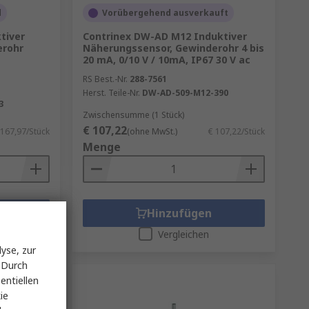
d
Vorübergehend ausverkauft
tiver
Contrinex DW-AD M12 Induktiver
erohr
Näherungssensor, Gewinderohr 4 bis
20 mA, 0/10 V / 10mA, IP67 30 V ac
RS Best.-Nr.
288-7561
Herst. Teile-Nr.
DW-AD-509-M12-390
3
Zwischensumme (1 Stück)
€ 107,22
 167,97/Stück
(ohne MwSt.)
€ 107,22/Stück
Menge
Hinzufügen
Vergleichen
yse, zur
 Durch
entiellen
ie