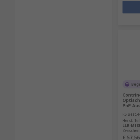
Beg
Contrin
Optisch
PnP Au
RS Best.-N
Herst. Tei
LLR-M18P
Zwischen
€ 57,56