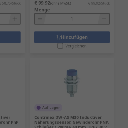
€ 99,92
€ 58,75/Stück
(ohne MwSt.)
€ 99,92/Stück
Menge
Hinzufügen
Vergleichen
Auf Lager
tiver
Contrinex DW-AS M30 Induktiver
erohr PnP
Näherungssensor, Gewinderohr PNP,
Schließer / 200mA 40 mm, IP67 30 V