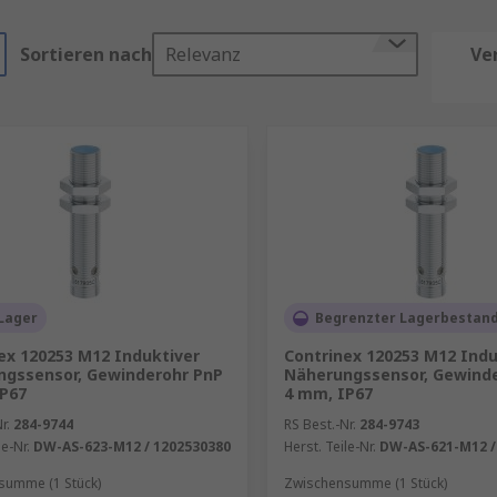
Sortieren nach
Relevanz
Ve
Lager
Begrenzter Lagerbestan
ex 120253 M12 Induktiver
Contrinex 120253 M12 Indu
ngssensor, Gewinderohr PnP
Näherungssensor, Gewind
P67
4 mm, IP67
r.
284-9744
RS Best.-Nr.
284-9743
le-Nr.
DW-AS-623-M12 / 1202530380
Herst. Teile-Nr.
DW-AS-621-M12 /
summe (1 Stück)
Zwischensumme (1 Stück)