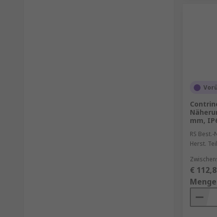
Vor
Contrin
Näherun
mm, IP6
RS Best.-N
Herst. Tei
Zwischen
€ 112,8
Menge