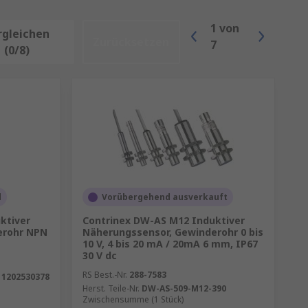
1
von
rgleichen
Zurücksetzen
7
(0/8)
d
Vorübergehend ausverkauft
ktiver
Contrinex DW-AS M12 Induktiver
erohr NPN
Näherungssensor, Gewinderohr 0 bis
10 V, 4 bis 20 mA / 20mA 6 mm, IP67
30 V dc
RS Best.-Nr.
288-7583
 1202530378
Herst. Teile-Nr.
DW-AS-509-M12-390
Zwischensumme (1 Stück)