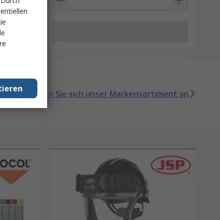
 Durch
entiellen
ie
le
re
tieren
Sehen Sie sich unser Markensortiment an