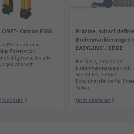
n ONE“- Omron F3SG
Präzise, scharf defini
Bodenmarkierungen 
e F3SG bietet eine
EASYLINE® EDGE
dige Palette von
itslichtgittern, die alle
Für klare, langlebige
ngen abdeckt.
Linienmarkierungen mit
schnelltrocknender
Epoxidharzfarbe für Inne
Außen.
Produkten
Jetzt bestellen