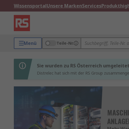
Wissensportal
Unsere Marken
Services
Produkthigh
Menü
Teile-Nr.
Sie wurden zu RS Österreich umgeleite
Distrelec hat sich mit der RS Group zusammenges
MASCHI
ANLAG
Mehr War